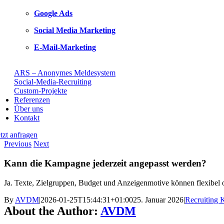
Google Ads
Social Media Marketing
E-Mail-Marketing
Weitere Leistungen
ARS – Anonymes Meldesystem
Social-Media-Recruiting
Custom-Projekte
Referenzen
Über uns
Kontakt
etzt anfragen
Previous
Next
Kann die Kampagne jederzeit angepasst werden?
Ja. Texte, Zielgruppen, Budget und Anzeigenmotive können flexibel o
By
AVDM
|
2026-01-25T15:44:31+01:00
25. Januar 2026
|
Recruiting
About the Author:
AVDM