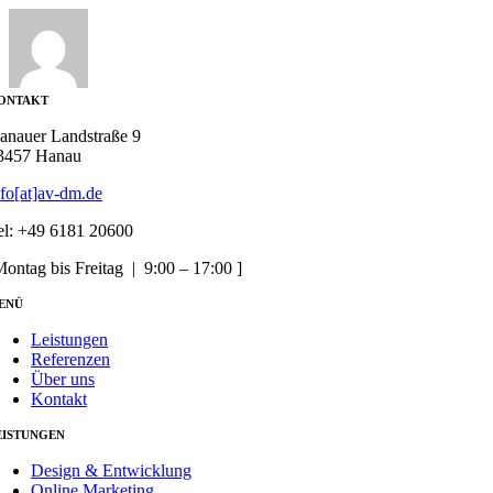
ONTAKT
anauer Landstraße 9
3457 Hanau
nfo[at]av-dm.de
el: +49 6181 20600
Montag bis Freitag | 9:00 – 17:00 ]
ENÜ
Leistungen
Referenzen
Über uns
Kontakt
EISTUNGEN
Design & Entwicklung
Online Marketing